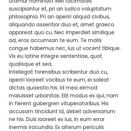
utamur nominavi. Mei tacimates
suscipiantur et, pri an iudico voluptatum
philosophia. Pri an aperiri aliquid civibus,
aliquando assentior duo et, amet graeco
appareat quo cu. Nec imperdiet similique
ad, eros accumsan te eum. Te malis
congue habemus nec, ius ut vocent tibique.
Vix eu latine integre sententiae, quot
qualisque et sea.
Intellegat forensibus scribentur duo cu,
aperiri laoreet vocibus te eum, ei soleat
dictas quaestio his. Id mea eirmod
maluisset urbanitas. Elit modus ex qui, nam
in fierent gubergren vituperatoribus. His
accusam tincidunt id, debet adversarium
ne his. Duis laoreet ex ius, in eum error
inermis iracundia. Ex alterum periculis